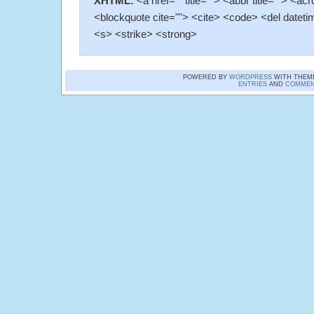
XHTML:
<a href="" title=""> <abbr title=""> <ac
<blockquote cite=""> <cite> <code> <del dateti
<s> <strike> <strong>
POWERED BY
WORDPRESS
WITH THEM
ENTRIES
AND
COMMEN