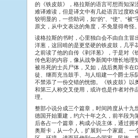
的《铁皮鼓》，格拉斯的语言可想而知深
难译难读，但是译文中有几处语言过度欧
较明显的，一些助词，如“的”、“使”、“被
原文，从中文表达的角度，不免显得奇怪
读格拉斯的书时，心里独白会不由自主冒出
洋葱，这回啃的是更坚硬的铁皮鼓，几乎
之前读了他的自传《剥洋葱》，于是对《
传色彩的内容，像从战争新闻中增长地理
被吊死的士兵尸体，又如，战后奥斯卡在Düs
徒、继而充当鼓手、与人组建一个爵士乐
不禁添了一份交错的恍惚。《铁皮鼓》以
和第三人称交叉使用，或许也是作者对作
理。
整部小说分成三个篇章，时间跨度从十九
德国开始重建，约六十年之久，前半段为
后各占一个篇章，构成小说主体，通过拥
奥斯卡，从一个人，扩展到一个家庭、一