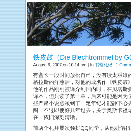
铁皮鼓（Die Blechtrommel by Gü
August 6, 2007 on 10:14 pm | In
书斋札记
|
1 Comm
有蛮长一段时间放松自己，没有读太艰难的
格拉斯的洋葱后，对他的成名作《铁皮鼓
他的作品刚刚被译介到国内时，在贝塔斯
译本，但只读了第一章，后来可能是因为
些严肃小说必须到了一定年纪才能静下心
阁，不过即使好几年过去，关于奥斯卡祖
在，依旧深刻清晰。
前两个礼拜屡次骚扰QQ同学，从他处借