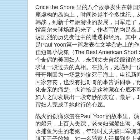
Once the Shore 里的八个故事发生在韩
座虚构的岛屿上，时间跨越半个多世纪，
韩战，到新千年旅游业的发展，日军走了
馆高尔夫球场建起来了，作者写的均是岛
荡剧烈的历史变迁中的遭遇和经历。其中，同名故
是Paul Yoon第一篇发表在文学杂志上的
佳短篇小说集（The Best American Short
个丧偶的美国妇人，来到丈夫曾经服役的So
求证一段过去的真相。在旅店，她遇到一位年
哥哥刚因为一场意外惨死于海上，电视新
回家奔丧，也没有把哥哥的事告诉同事，
化丧亲的痛楚。也许恰是这种藏在心底不可
妇人之间发展出一段奇妙的友谊，最后，J
帮妇人完成了她此行的心愿。
战火的创痛弥漫在Paul Yoon的故事里
的船只，上百人失踪，老夫妇驾船出海，
水捕鱼为生的老妪，年轻时丈夫被日军抓
膝下无子的她，对一名随家人迁居到岛上