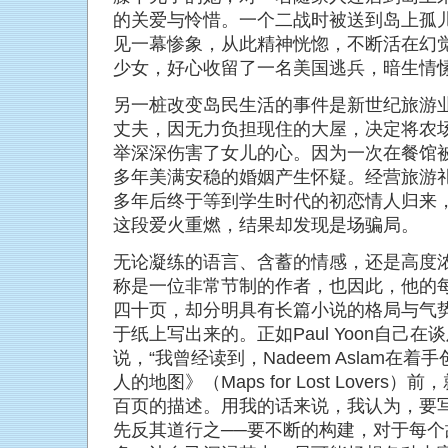
的关爱与怜惜。一个二战时被送到岛上孤
见一幕惨象，从此精神恍惚，不断活在幻
少女，好心收留了一名美国逃兵，暗生情
另一桩改变岛民生活的事件是新世纪旅游
丈夫，因无力负担现住的大屋，决定将农
举深深伤害了女儿的心。因为一次在餐馆
多年美满安稳的婚姻产生怀疑。经营旅游
多年后终于等到学生时代的初恋情人归来
这段爱火重燃，结果却发现是场骗局。
无论凝练的语言、含蓄的情感，还是高度浓缩的
称是一位非常节制的作者，也因此，他的
四十页，却分明具有长篇小说的格局与气
于纸上写出来的。正如Paul Yoon自己
说，“我曾经读到，Nadeem Aslam在
人的地图》（Maps for Lost Lover
百页的描述。用我的话来说，我认为，要
先反其道行之──要不断的构建，对于每