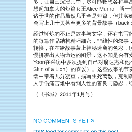
多，让自己沉浸其中，尽可能畅想各种丰富
想起加拿大的短篇女王Alice Munro，听一位
诸于世的作品虽然几乎全是短篇，但其实
会写上几十页甚至更多的背景故事（back st
经过锤炼的不止是故事与文字，还有书写的脉络。
的每篇作品结构精巧细密，非线性的叙事
转换，在在给故事蒙上神秘迷离的色彩，
慢拼凑出人物命运的图景，这不知是否有受
Yoon在采访中多次提到自己对翁达杰和他小
Skin of a Lion）的喜爱）。这些故
缓中带着几分凝重，描写生死离散，克制
人于伤痛苦难中看到人性的善良与隐忍，
（《书城》2011年1月号）
»
NO COMMENTS YET
RSS
feed for comments on this post.