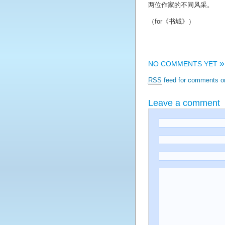
两位作家的不同风采。
（for《书城》）
»
NO COMMENTS YET
RSS
feed for comments on
Leave a comment