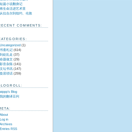
短篇小说翻身记
将生命活进艺术里
从拉合尔到纽约、伦敦
RECENT COMMENTS:
CATEGORIES:
Uncategorized
(1)
书斋札记
(614)
到处乱走
(37)
命题做文
(29)
影音杂陈
(141)
文坛书讯
(147)
蛰居琐话
(259)
BLOGROLL:
atppp’s Blog
我的翻译豆列
META:
About
Log in
Archives
Entries RSS