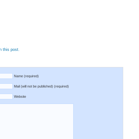
 this post.
Name (required)
Mail (will not be published) (required)
Website