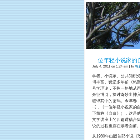
一位年轻小说家的
July 4, 2011 on 1:24 am | In
书
学者、小说家、公共知识分
博丰富。犹记多年前《悠
号学理论，不拘一格地从
旁征博引，探讨奇妙出神
破译其中的密码。今年春
书，《一位年轻小说家的自白》（Co
下简称《自白》），这是他
文学讲座上的四篇讲稿合
说的过程袒露在读者面前
从1980年出版首部小说