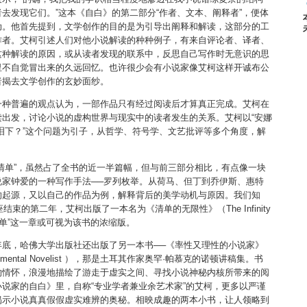
去发现它们。”这本《自白》的第二部分“作者、文本、阐释者”，便体
动。他首先提到，文学创作的目的是为引导出阐释和解读，这部分的工
作者。艾柯引述人们对他小说解读的种种例子，有来自评论者、译者、
这种解读的原因，或从读者发现的联系中，反思自己写作时无意识的思
里不自觉冒出来的久远回忆。也许很少会有小说家像艾柯这样开诚布公
者揭去文学创作的玄妙面纱。
一种普遍的观点认为，一部作品只有经过阅读后才算真正完成。艾柯在
出发，讨论小说的虚构世界与现实中的读者发生的关系。艾柯以“安娜
泪下？”这个问题为引子，从哲学、符号学、文艺批评等多个角度，解
。
清单”，虽然占了全书的近一半篇幅，但与前三部分相比，有点像一块
说家钟爱的一种写作手法──罗列枚举。从荷马、但丁到乔伊斯、惠特
的起源，又以自己的作品为例，解释背后的美学动机与原因。我们知
结束的第二年，艾柯出版了一本名为《清单的无限性》（The Infinity
我的清单”这一章或可视为该书的浓缩版。
年底，哈佛大学出版社还出版了另一本书──《率性又理性的小说家》
 Sentimental Novelist ），那是土耳其作家奥罕·帕慕克的诺顿讲稿集。书
的情怀，浪漫地描绘了游走于虚实之间、寻找小说神秘内核所带来的阅
说家的自白》里，自称“专业学者兼业余艺术家”的艾柯，更多以严谨
揭示小说真真假假虚实难辨的奥秘。相映成趣的两本小书，让人领略到