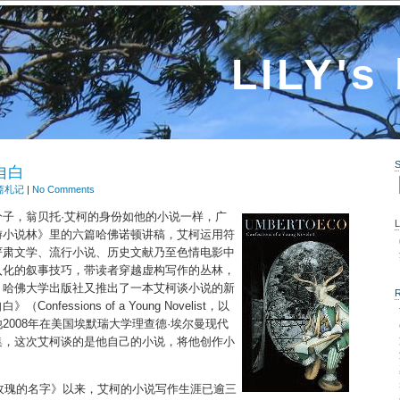
LILY's
自白
斋札记
|
No Comments
子，翁贝托·艾柯的身份如他的小说一样，广
游小说林》里的六篇哈佛诺顿讲稿，艾柯运用符
严肃文学、流行小说、历史文献乃至色情电影中
入化的叙事技巧，带读者穿越虚构写作的丛林，
，哈佛大学出版社又推出了一本艾柯谈小说的新
nfessions of a Young Novelist，以
2008年在美国埃默瑞大学理查德·埃尔曼现代
集，这次艾柯谈的是他自己的小说，将他创作小
。
《玫瑰的名字》以来，艾柯的小说写作生涯已逾三