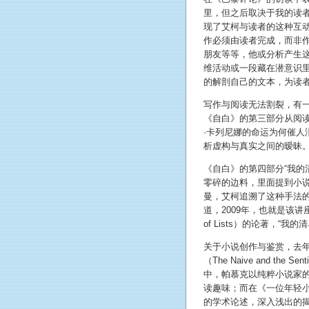
里，但之后取决于我的读者
现了艾柯与读者的这种互
作必须由读者完成，而非
朋友等等，他或分析产生
维活动或一段藏在潜意识
的解剖自己的文本，为读
写作与阅读无法割裂，有
《自白》的第三部分从阅读
·卡列尼娜的命运为何催人
析虚构与真实之间的暧昧
《自白》的第四部分“我的
零碎的边料，里面提到小
曼，艾柯追溯了这种手法
道，2009年，也就是该讲座
of Lists）的论著，“
关于小说创作与鉴赏，去
（The Naive and the
中，帕慕克以纯粹小说家
读趣味；而在《一位年轻小
的学术论述，深入浅出的