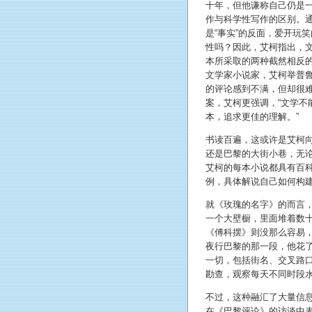
十年，但他谦称自己仍是
作与科学性写作的区别。通
是“事实”的反面，爱开玩
性吗？因此，艾柯指出，
本所采取的两种截然相反
文学家小说家，艾柯举普
的评论感到不满，但却很
案，艾柯更强调，“文学不
本，追求更佳的理解。”
书读百遍，这或许是艾柯
还是巴黎的大街小巷，无
艾柯的每本小说都具有百
例，具体解说自己如何构
就《玫瑰的名字》的而言，
一个大壁橱，里面堆着数十
《傅科摆》则没那么容易
夜行巴黎的那一段，他花
一切，包括街名、交叉路
勘查，观察每天不同时段
不过，这种融汇了大量信
在《巴黎评论》的访谈中表